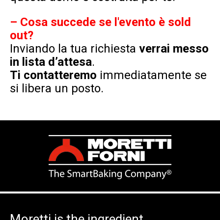
–
Cosa succede se l'evento è
sold
out
?
Inviando la tua richiesta
verrai messo
in lista d’attesa
.
Ti contatteremo
immediatamente se
si libera un posto.
Moretti is the ingredient