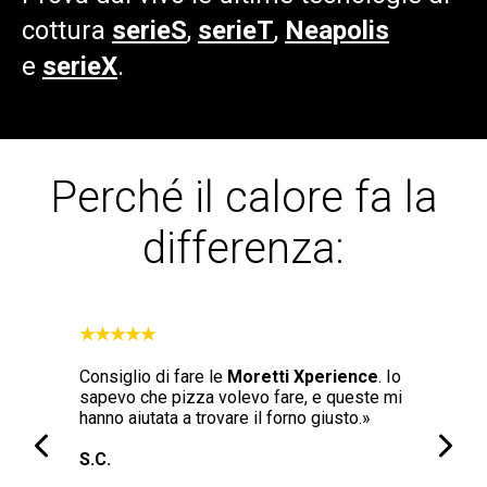
cottura
serieS
,
serieT
,
Neapolis
e
serieX
.
Perché il calore fa la
differenza:
★★★★★
★★★★★
forno
Consiglio di fare le
Moretti Xperience
. Io
"La qualit
versatile e
sapevo che pizza volevo fare, e queste mi
Neapolis n
abile,
hanno aiutata a trovare il forno giusto.»
tradizion
vvero la
livello di
S.C.
con il for