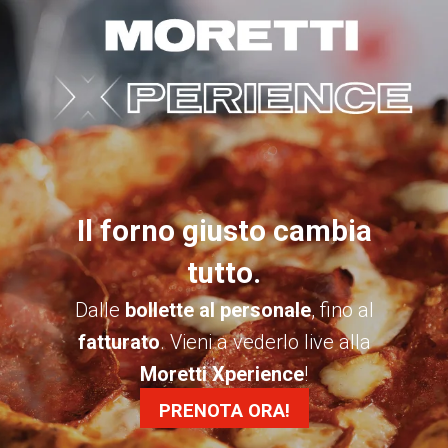
Il forno giusto cambia
tutto.
Dalle
bollette al personale
, fino al
fatturato
. Vieni a vederlo live alla
Moretti Xperience
!
PRENOTA ORA!