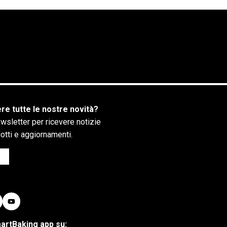
re tutte le nostre novità?
newsletter per ricevere notizie
dotti e aggiornamenti.
martBaking app su: