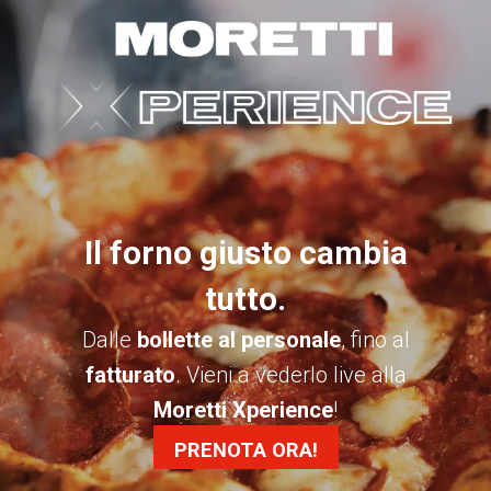
Il forno giusto cambia
tutto.
Dalle
bollette al personale
, fino al
fatturato
. Vieni a vederlo live alla
Moretti Xperience
!
PRENOTA ORA!