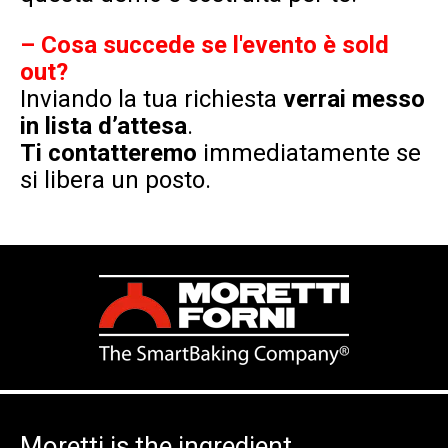
–
Cosa succede se l'evento è
sold
out
?
Inviando la tua richiesta
verrai messo
in lista d’attesa
.
Ti contatteremo
immediatamente se
si libera un posto.
Moretti is the ingredient