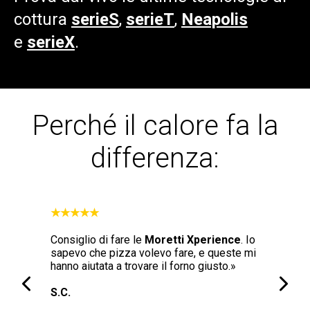
cottura
serieS
,
serieT
,
Neapolis
e
serieX
.
Perché il calore fa la
differenza:
★★★★★
★★★★★
forno
Consiglio di fare le
Moretti Xperience
. Io
"La qualit
versatile e
sapevo che pizza volevo fare, e queste mi
Neapolis n
abile,
hanno aiutata a trovare il forno giusto.»
tradizion
vvero la
livello di
S.C.
con il for