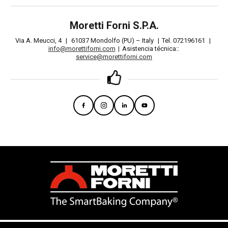
Moretti Forni S.P.A.
Via A. Meucci, 4
|
61037 Mondolfo (PU) – Italy
|
Tel. 072196161
|
info@morettiforni.com
|
Asistencia técnica::
service@morettiforni.com