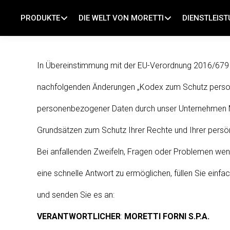
PRODUKTE
DIE WELT VON MORETTI
DIENSTLEIS
Pizzaöfen
Wer Wir Sind
Beratung zum Thema backen
In Übereinstimmung mit der EU-Verordnung 2016/679 
Brotbacköfen
Unternehmensgeschichte
Technische Unterstützung
nachfolgenden Änderungen „Kodex zum Schutz persone
Öfen für Konditoreien
MorettiLAB
FAQ
personenbezogener Daten durch unser Unternehmen MO
Öfen für die Gastronomie
CotturaFutura®
Partner-Bereich
Grundsätzen zum Schutz Ihrer Rechte und Ihrer persön
PROVEN®
#RoadToSmartBaking
Reservierter Bereich
Bei anfallenden Zweifeln, Fragen oder Problemen wen
Profi-Heizgeräte
Setzen Sie auf die besten
eine schnelle Antwort zu ermöglichen, füllen Sie ein
und senden Sie es an:
VERANTWORTLICHER
:
MORETTI FORNI S.P.A.