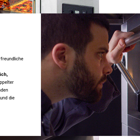
rfreundliche
ich,
ppelter
nden
und die