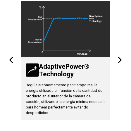
AdaptivePower®
Technology
T
 de la
Regula autónomamente y en tiempo real la
Permite p
de
energía utilizada en función de la cantidad de
cocción d
ndos,
producto en el interior de la cámara de
personali
 del
cocción, utilizando la energía mínima necesaria
del produ
para hornear perfectamente evitando
desperdicios.