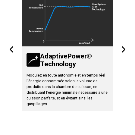
AdaptivePower®
Technology
T
njection
Modulez en toute autonomie et en temps réel
Permet de
 10
l’énergie consommée selon le volume de
différent
 du
produits dans la chambre de cuisson, en
personnal
distribuant l’énergie minimale nécessaire à une
du produi
cuisson parfaite, et en évitant ainsi les
gaspillages.