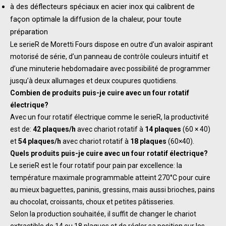
à des déflecteurs spéciaux en acier inox qui calibrent de
façon optimale la diffusion de la chaleur, pour toute
préparation
Le serieR de Moretti Fours dispose en outre d’un avaloir aspirant
motorisé de série, d’un panneau de contrôle couleurs intuitif et
d’une minuterie hebdomadaire avec possibilité de programmer
jusqu’à deux allumages et deux coupures quotidiens.
Combien de produits puis-je cuire avec un four rotatif
électrique?
Avec un four rotatif électrique comme le serieR, la productivité
est de:
42 plaques/h
avec chariot rotatif à
14 plaques
(60 × 40)
et
54 plaques/h
avec chariot rotatif à
18 plaques
(60×40).
Quels produits puis-je cuire avec un four rotatif électrique?
Le serieR est le four rotatif pour pain par excellence: la
température maximale programmable atteint 270°C pour cuire
au mieux baguettes, paninis, gressins, mais aussi brioches, pains
au chocolat, croissants, choux et petites pâtisseries.
Selon la production souhaitée, il suffit de changer le chariot
extractible de 14 ou 18 plaques et de régler sa position sur les