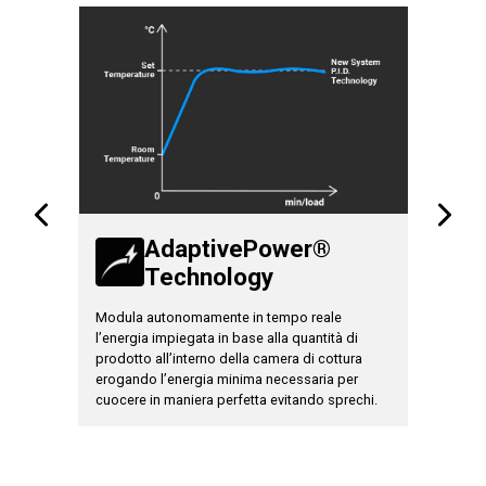
AdaptivePower®
Technology
T
Modula autonomamente in tempo reale
Consente 
 a 10
l’energia impiegata in base alla quantità di
differenti
uppo del
prodotto all’interno della camera di cottura
personaliz
erogando l’energia minima necessaria per
prodotto.
cuocere in maniera perfetta evitando sprechi.