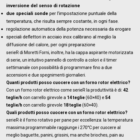
inversione del senso di rotazione
due speciali sonde
per l’impostazione puntuale della
temperatura, che risulta sempre costante, in ogni fase.
regolazione automatica della potenza necessaria da erogare
speciali deflettori in acciaio inox calibrano al meglio la
diffusione del calore, per ogni preparazione
serieR di Moretti Forni, inoltre, ha la cappa aspirante motorizzata
di serie, un intuitivo pannello di controllo a colori e il timer
settimanale con possibilità di programmare fino a due
accensioni e due spegnimenti giornalieri.
Quanti prodotti posso cuocere con un forno rotor elettrico?
Con un forno rotor elettrico come serieR la produttività è di:
42
teglie/h
con carrello girevole a
14 teglie
(60×40) e
54
teglie/h
con carrello girevole
18 teglie
(60×40).
Quali prodotti posso cuocere con un forno rotor elettrico?
serieR è il forno rotativo per pane per eccellenza: la temperatura
massima programmabile raggiunge i 270°C per cuocere al
meglio baguette, panini, grissini, ma anche brioches, pain au