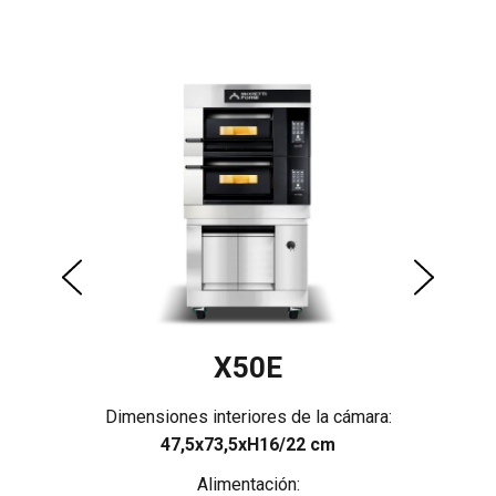
X50E
ra:
Dimensiones interiores de la cámara:
Di
47,5x73,5xH16/22 cm
Alimentación: