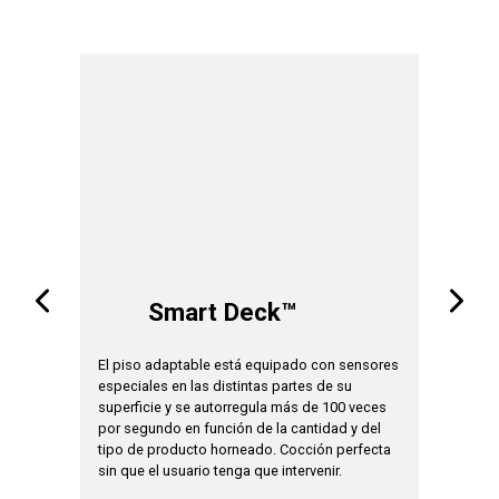
A
Smart Deck™
stema
El piso adaptable está equipado con sensores
El tiempo
mismo
especiales en las distintas partes de su
automátic
cio de
superficie y se autorregula más de 100 veces
la cantid
problema
por segundo en función de la cantidad y del
regulada 
tipo de producto horneado. Cocción perfecta
algoritmo
sin que el usuario tenga que intervenir.
acústica