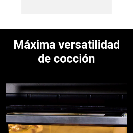
retirar el
*disponible 
Máxima versatilidad
de cocción