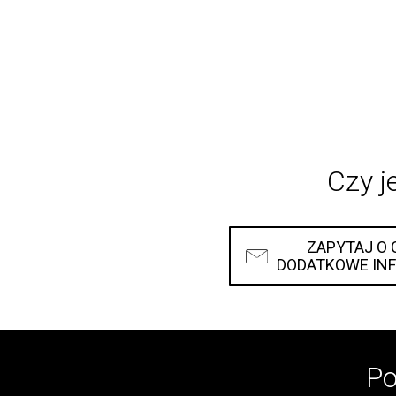
Czy j
ZAPYTAJ O 
DODATKOWE IN
Po