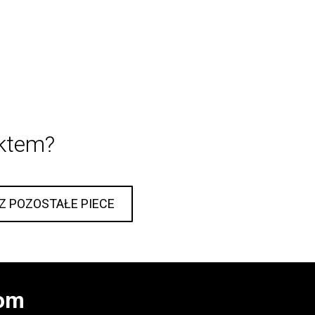
uktem?
Z POZOSTAŁE PIECE
iom