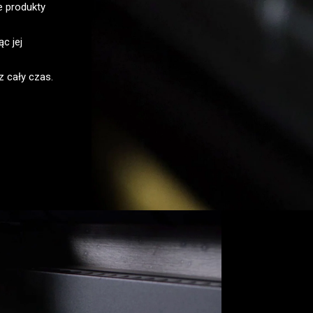
e produkty
c jej
 cały czas.