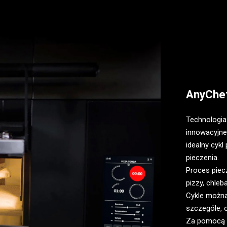
AnyChe
Technologia
innowacyjne
idealny cykl
pieczenia.
Proces piec
pizzy, chleb
Cykle można
szczególe, o
Za pomocą 