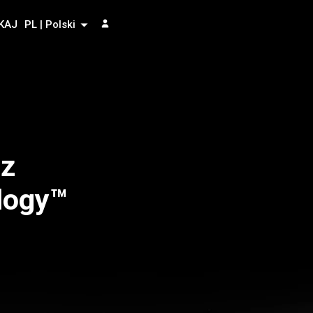
KAJ
PL | Polski
 z
logy™