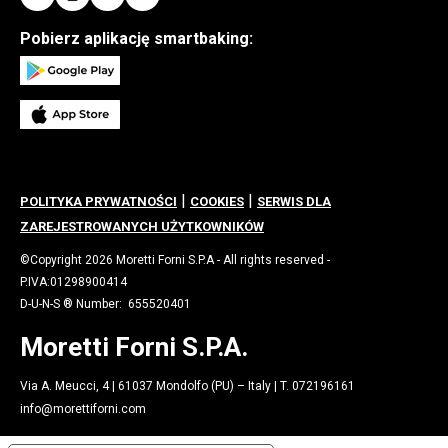
Pobierz aplikację smartbaking:
|
|
POLITYKA PRYWATNOŚCI
COOKIES
SERWIS DLA
ZAREJESTROWANYCH UŻYTKOWNIKÓW
©Copyright 2026 Moretti Forni S.P.A - All rights reserved -
P.IVA:01298900414
D-U-N-S ® Number: 655520401
Moretti Forni S.P.A.
Via A. Meucci, 4 | 61037 Mondolfo (PU) – Italy | T. 072196161
info@morettiforni.com