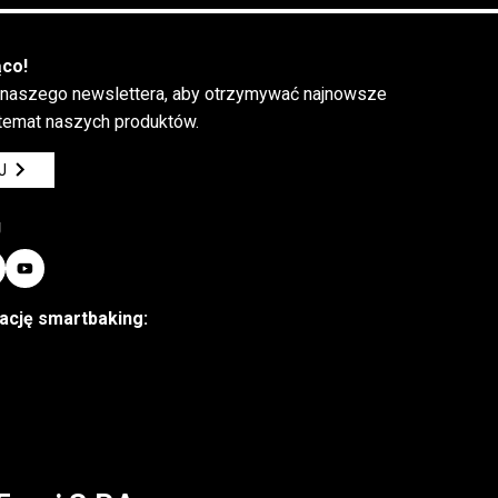
ąco!
 naszego newslettera, aby otrzymywać najnowsze
 temat naszych produktów.
J
J
kację smartbaking: