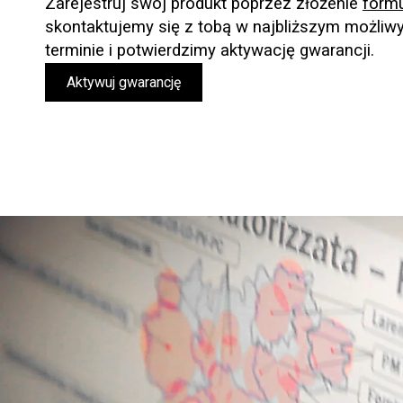
Zarejestruj swój produkt poprzez złożenie
formu
skontaktujemy się z tobą w najbliższym możli
terminie i potwierdzimy aktywację gwarancji.
Aktywuj gwarancję