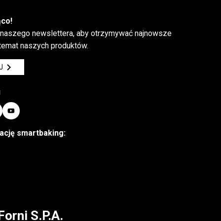
ąco!
 naszego newslettera, aby otrzymywać najnowsze
 temat naszych produktów.
J
J
kację smartbaking:
Forni S.P.A.