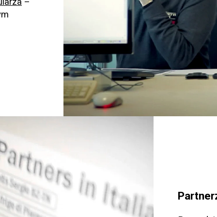
larza
–
wym
Partner