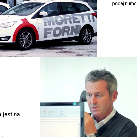
podaj numer
 jest na