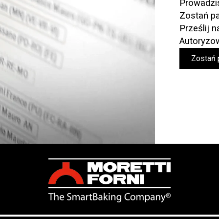
Prowadzis
Zostań pa
Prześlij 
Autoryzo
Zostań 