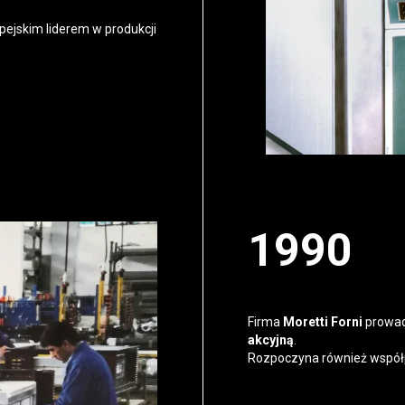
opejskim liderem w produkcji
1990
Moretti Forni 
Firma
Moretti Forni
prowadz
akcyjną
.
Rozpoczyna również współp