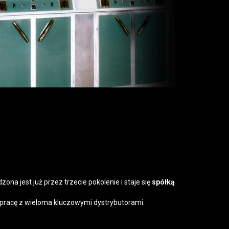
S.p.A
ona jest już przez trzecie pokolenie i staje się
spółką
racę z wieloma kluczowymi dystrybutorami.