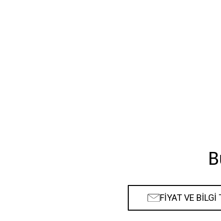
B
FİYAT VE BİLGİ