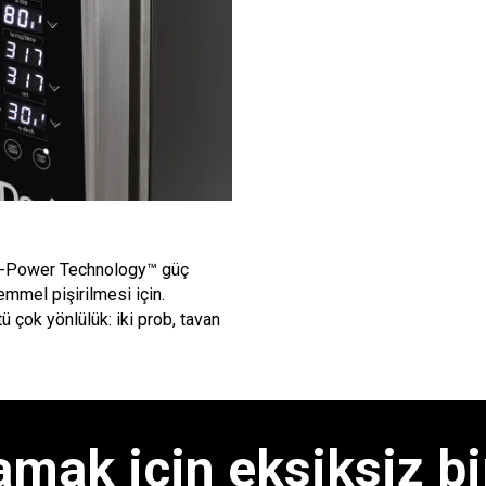
 Dual-Power Technology™ güç
emmel pişirilmesi için.
çok yönlülük: iki prob, tavan
amak için eksiksiz bir 