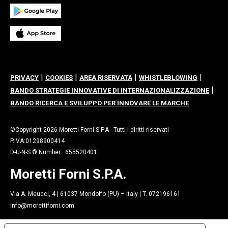
|
|
|
|
PRIVACY
COOKIES
AREA RISERVATA
WHISTLEBLOWING
|
BANDO STRATEGIE INNOVATIVE DI INTERNAZIONALIZZAZIONE
BANDO RICERCA E SVILUPPO PER INNOVARE LE MARCHE
©Copyright 2026 Moretti Forni S.P.A - Tutti i diritti riservati -
P.IVA:01298900414
D-U-N-S ® Number: 655520401
Moretti Forni S.P.A.
Via A. Meucci, 4 | 61037 Mondolfo (PU) – Italy | T. 072196161
info@morettiforni.com