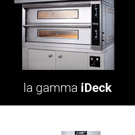
la gamma
iDeck