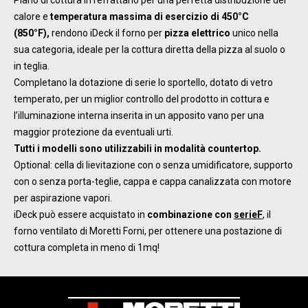
Piano di cottura in refrattario per una perfetta distribuzione del
calore e
temperatura massima di esercizio di 450°C
(850°F),
rendono iDeck il forno per
pizza elettrico
unico nella
sua categoria, ideale per la cottura diretta della pizza al suolo o
in teglia.
Completano la dotazione di serie lo sportello, dotato di vetro
temperato, per un miglior controllo del prodotto in cottura e
l’illuminazione interna inserita in un apposito vano per una
maggior protezione da eventuali urti.
Tutti i modelli sono utilizzabili in modalità countertop.
Optional: cella di lievitazione con o senza umidificatore, supporto
con o senza porta-teglie, cappa e cappa canalizzata con motore
per aspirazione vapori.
iDeck può essere acquistato in
combinazione con
serieF
, il
forno ventilato di Moretti Forni, per ottenere una postazione di
cottura completa in meno di 1mq!