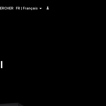
ERCHER
FR | Français
l