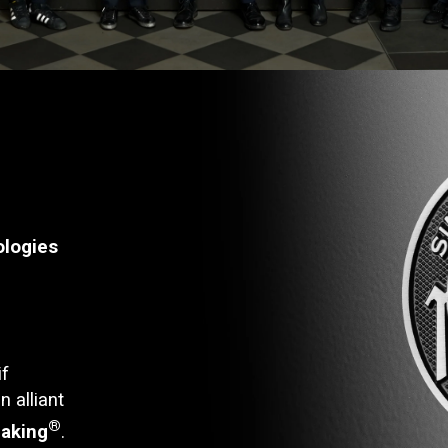
ologies
if
n alliant
®
aking
.