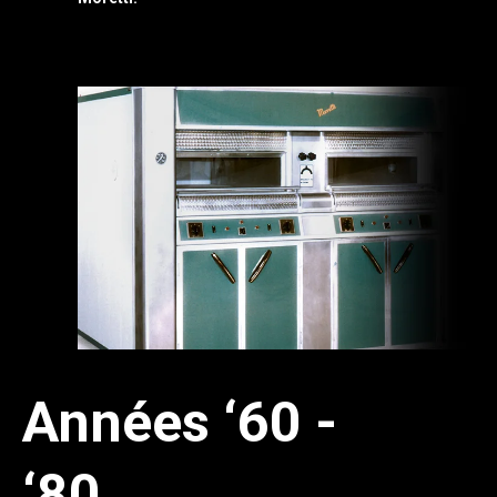
Années ‘60 -
‘80