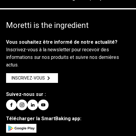
A noter:
Essayez de connecter le four en utilisant le
point
d’accès (hotspot)
de votre smartphone.
Moretti is the ingredient
Si la connexion fonctionne, contactez votre
administrateur réseau pour vérifier les paramètres
du routeur.
Vous souhaitez être informé de notre actualité?
Si la connexion échoue, contactez notre
Service
Inscrivez-vous à la newsletter pour recevoir des
Client
.
informations sur nos produits et suivre nos dernières
actus.
INSCRIVEZ-VOUS
Suivez-nous sur :
Télécharger la SmartBaking app: