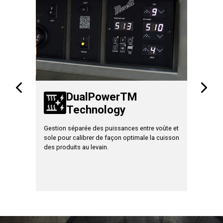
TM
DualPowerTM
Technology
T
e ! Il
Gestion séparée des puissances entre voûte et
Augmente 
pyrolyse
sole pour calibrer de façon optimale la cuisson
et à plein
mps et
des produits au levain.
qualité d