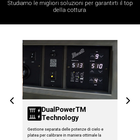
Studiamo le migliori soluzioni per garantirti il top
della cottura.
TM
DualPowerTM
Technology
T
Gestione separata delle potenze di cielo e
Aumenta l
eliminare
platea per calibrare in maniera ottimale la
pieno cari