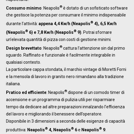
®
Consumo minimo
: Neapolis
è dotato di un sofisticato software
che gestisce la potenza per consumare il minimo indispensabile
®
durante l’attività:
appena 4,4 Kw/h (Neapolis
4), 6,5 Kw/h
®
®
(Neapolis
6) e 7,8 Kw/h (Neapolis
9)
. Potrai sfornare
un’elevata quantità di pizza con costi di gestione minimi.
®
Design brevettato
: Neapolis
cattura l’attenzione sin dal primo
sguardo. Raffinato e funzionale è facilmente integrabile in
qualsiasi contesto.
La particolare cappa stondata, il marchio vintage di Moretti Forni
e la mensola di lavoro in granito nero rimandano alla tradizione
italiana.
®
Pratico ed efficiente
: Neapolis
dispone di un comodo timer di
accensione e un programma di pulizia utili per risparmiare
tempo da dedicare ad altre preparazioni innalzando l’efficienza
del lavoro e migliorando il benessere dell’operatore.
Disponibile in 3 dimensioni a seconda delle esigenze di capacità
®
®
®
produttiva:
Neapolis
4, Neapolis
6
e
Neapolis
9
.