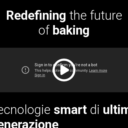
Redefining
the future
of
baking
ecnologie
smart
di
ulti
enerazione