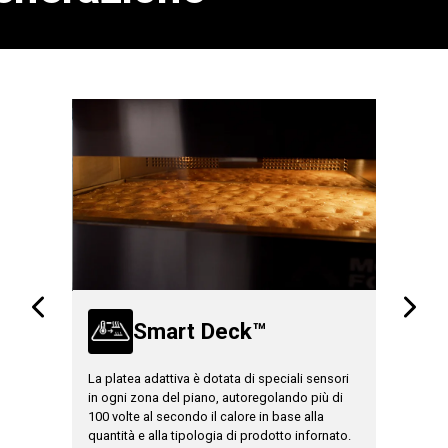
Smart Deck™
A
La platea adattiva è dotata di speciali sensori
CORE rilev
il
in ogni zona del piano, autoregolando più di
della supe
so e
100 volte al secondo il calore in base alla
La tecnolo
alazione
quantità e alla tipologia di prodotto infornato.
in autonom
soluzione