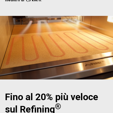
medio/h di 1,5 kW/h
.
Fino al 20% più veloce
®
sul Refining