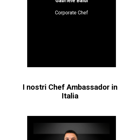
Gabriele Baldi
che, in breve tempo, conquista sia
i Tre Pani che le Due rotelle del
Corporate Chef
Gambero Rosso. Al MorettiLAB,
come Corporate Chef, si occupa di
consulenza alla cottura e tiene
workshop sulla panificazione.
I nostri Chef Ambassador in
Italia
Calabria