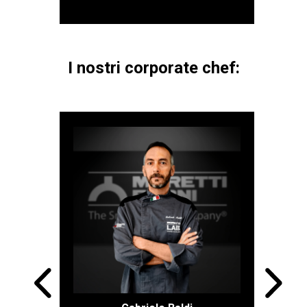
I nostri corporate chef:
Esperto in lievitazione naturale,
formatore e consulente nel
management della produzione di
forni e pizzerie, Gabriele Baldi ha
da sempre una grande passione
per questo mestiere. Dopo aver
esplorato diversi ambiti lavorativi,
il forte richiamo dell’arte bianca lo
porta a seguire diversi corsi in giro
per l’Italia e approfondire varie
tecniche. Il culmine è l’apertura di
una sua attività, un nuovo format in
cui coesistono con successo
panificazione e pizza al taglio e