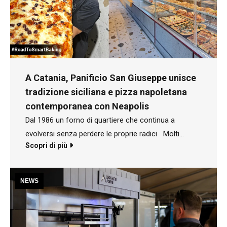
A Catania, Panificio San Giuseppe unisce
tradizione siciliana e pizza napoletana
contemporanea con Neapolis
Dal 1986 un forno di quartiere che continua a
evolversi senza perdere le proprie radici Molti
Scopri di più
hanno conosciuto Panificio San Giuseppe grazie alla
vittoria al programma televisivo “Il Forno delle
Meraviglie” nel 2025. Ma dietro a quel
NEWS
riconoscimento c'è una storia che parte molto
prima, precisamente dal 1986, nel quartiere Nesima
Superiore di Catania. «Il panificio è dei miei genitori