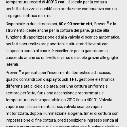
temperatura record di
400°C reali
, è ideale per la cottura
perfetta di pizze di qualità con produzione continuativa con un
impegno elettrico minimo.
®
Disponibile in due dimensioni,
60 e 90 centimetri
, Proven
è lo
strumento ideale anche per la cottura del pane, grazie alla
funzione di vaporizzazione ed alla valvola di scarico automatica,
perfetto per realizzare panettoni e altri grandi lievitati con
l’apposita sonda al cuore, è eccellente per la gastronomia,
cuocendo anche su un livello diverso dal suolo grazie alle griglie
laterali.
®
Proven
è pensato per l’inserimento domestico ad incasso,
quadro comandi con
display touch TFT
, gestione elettronica
differenziata di cielo e platea, per una cottura uniforme e
sempre perfetta, funzione accensione programmata e
temperatura reale impostabile da 20°C fino a 400°C. Valvola
vapore con allacciamento idrico, valvola scarico vapori
motorizzata, doppia illuminazione alogena, timer di cottura con
impostazione di fine cottura, predisposizione ingresso sonda al
cuore e programma di pulizia automatico con funzione pirolitica.