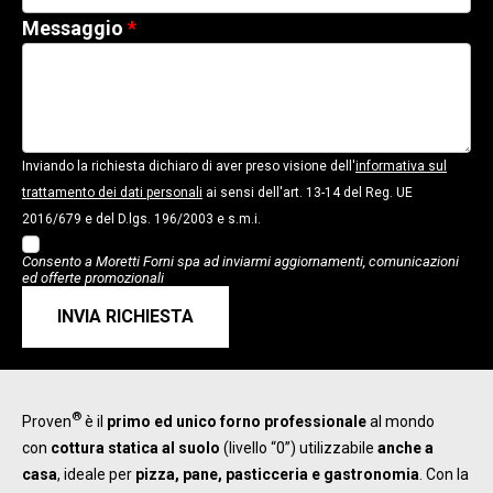
Messaggio
Inviando la richiesta dichiaro di aver preso visione dell'
informativa sul
trattamento dei dati personali
ai sensi dell'art. 13-14 del Reg. UE
2016/679 e del D.lgs. 196/2003 e s.m.i.
Consento a Moretti Forni spa ad inviarmi aggiornamenti, comunicazioni
ed offerte promozionali
INVIA RICHIESTA
®
Proven
è il
primo ed unico forno professionale
al mondo
con
cottura statica al suolo
(livello “0”) utilizzabile
anche a
casa
, ideale per
pizza, pane, pasticceria e gastronomia
. Con la