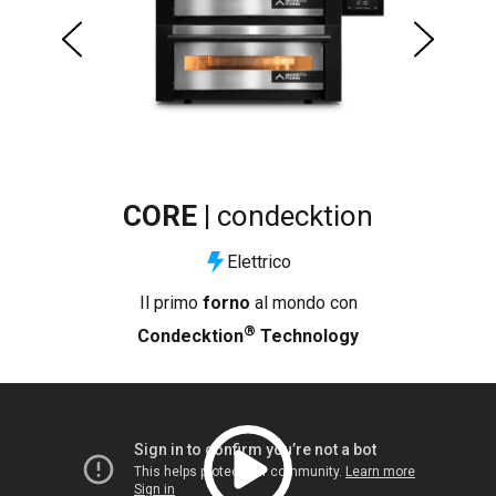
CORE |
condecktion
Elettrico
ogni
Il primo
forno
al mondo con
Il
®
Condecktion
Technology