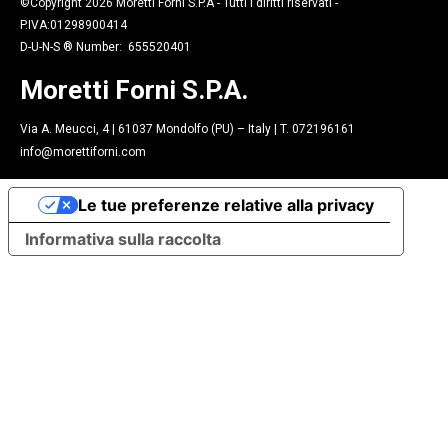
©Copyright 2026 Moretti Forni S.P.A - Tutti i diritti riservati -
P.IVA:01298900414
D-U-N-S ® Number: 655520401
Moretti Forni S.P.A.
Via A. Meucci, 4 | 61037 Mondolfo (PU) – Italy | T. 072196161
info@morettiforni.com
Le tue preferenze relative alla privacy
Informativa sulla raccolta