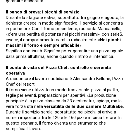
garantire affidabilità.
Il banco di prova: i picchi di servizio
Durante la stagione estiva, soprattutto tra giugno e agosto, la
richiesta cresce in modo significativo. Il servizio si concentra
in poche ore. Con il forno precedente, racconta Mancaniello,
«c’era una perdita di potenza nei picchi massimi»; con serieS,
invece, il comportamento cambia radicalmente: «
Nei picchi
massimi il forno è sempre affidabile
».
Significa continuità. Significa poter garantire una pizza uguale
dalla prima all’ultima, anche quando il ritmo si intensifica.
Il punto di vista del Pizza Chef: controllo e serenità
operativa
A raccontare il lavoro quotidiano è Alessandro Bellone, Pizza
Chef del resort.
Il forno viene utilizzato in modo trasversale: pizza al piatto,
teglie per eventi, preparazioni per aperitivi. «La produzione
principale è la pizza classica da 33 centimetri», spiega, ma la
vera forza sta nella
versatilità delle due camere MultiBake.
Durante il servizio serale, soprattutto nei picchi, si arriva a
numeri importanti: tra le 120 e le 160 pizze in circa tre ore. In
questo scenario, il forno diventa uno strumento che
semplifica il lavoro.