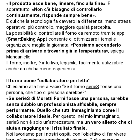
«Il prodotto esce bene, lineare, fino alla fine».
E
soprattutto:
«Non c’è bisogno di controllarlo
continuamente, risponde sempre bene».
È qui che la tecnologia fa davvero la differenza: meno stress
operativo, più controllo, maggiore qualità percepita.
La possibilità di controllare il forno da remoto tramite app
(
SmartBaking App
) consente di ottimizzare i tempi e
organizzare meglio la giornata.
«Possiamo accenderlo
prima di arrivare e trovarlo già in temperatura»
, spiega
Mancaniello.
Il forno, inoltre, è intuitivo, leggibile, facilmente utilizzabile
anche da chi ha meno esperienza.
Il forno come “collaboratore perfetto”
Chiediamo alla fine a Fabio “Se il forno
serieS
fosse una
persona, che tipo di persona sarebbe?”
«
Se serieS di Moretti Forni fosse una persona, sarebbe
senza dubbio un professionista affidabile, sempre
performante. Quello che tutti immaginiamo come il
collaboratore ideale.
Per questo, nel mio immaginario,
serieS non è solo un’attrezzatura, ma
un vero alleato che ci
aiuta a raggiungere il risultato finale.
Noi lavoriamo per i nostri ospiti, con l’obiettivo di far vivere
loro un’esperienza completa di vacanza. Può essere un