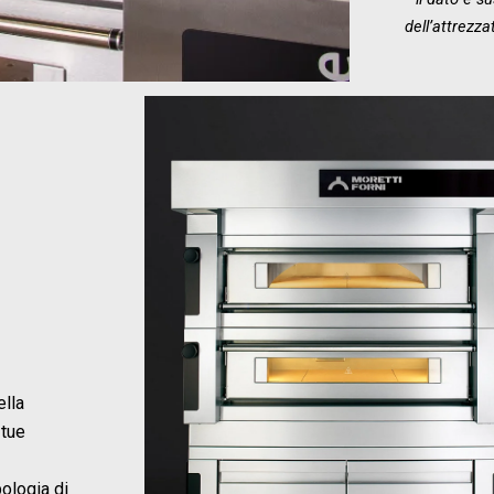
dell’attrezza
ella
 tue
ologia di