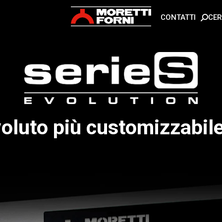
CE
CONTATTI
n noi
evoluto più customizzabil