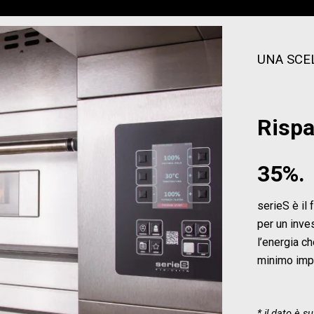
UNA SCE
Rispa
35%.
serieS è il 
per un inve
l’energia ch
minimo imp
* il dato è s