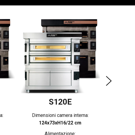
Dimensio
124x
Al
S120E
a:
Dimensioni camera interna:
124x73xH16/22 cm
Alimentazione: