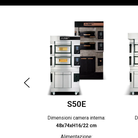
E
 interna:
22 cm
ne:
S50E
Dimensioni camera interna:
D
48x74xH16/22 cm
Alimentazione: