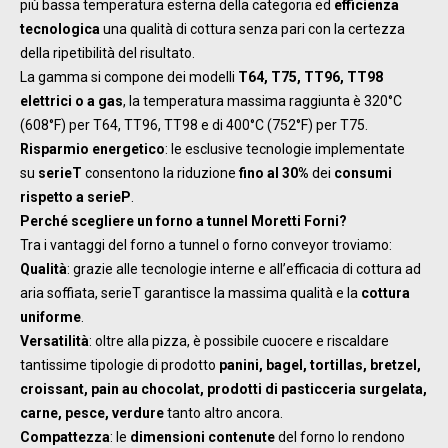
più bassa temperatura esterna della categoria ed
efficienza
tecnologica
una qualità di cottura senza pari con la certezza
della ripetibilità del risultato.
La gamma si compone dei modelli
T64, T75, TT96, TT98
elettrici o a gas
, la temperatura massima raggiunta è 320°C
(608°F) per T64, TT96, TT98 e di 400°C (752°F) per T75.
Risparmio energetico
: le esclusive tecnologie implementate
su
serieT
consentono la riduzione
fino al 30%
dei
consumi
rispetto a serieP
.
Perché scegliere un forno a tunnel Moretti Forni?
Tra i vantaggi del forno a tunnel o forno conveyor troviamo:
Qualità
: grazie alle tecnologie interne e all’efficacia di cottura ad
aria soffiata, serieT garantisce la massima qualità e la
cottura
uniforme
.
Versatilità
: oltre alla pizza, è possibile cuocere e riscaldare
tantissime tipologie di prodotto
panini, bagel, tortillas, bretzel,
croissant, pain au chocolat, prodotti di pasticceria surgelata,
carne, pesce, verdure
tanto altro ancora.
Compattezza
: le
dimensioni contenute
del forno lo rendono