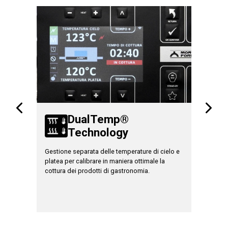
DualTemp®
le
Technology
T
nti
Gestione separata delle temperature di cielo e
Nei model
ima
platea per calibrare in maniera ottimale la
differenz
cottura dei prodotti di gastronomia.
posizionat
platea m
della cott
calore.