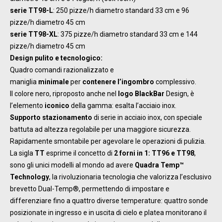
serie TT98-L
: 250 pizze/h diametro standard 33 cm e 96
pizze/h diametro 45 cm
serie TT98-XL
: 375 pizze/h diametro standard 33 cm e 144
pizze/h diametro 45 cm
Design pulito e tecnologico:
Quadro comandi razionalizzato e
maniglia
minimale
per
contenere l’ingombro
complessivo.
Il colore nero, riproposto anche nel
logo BlackBar
Design, è
l’elemento
iconico
della gamma: esalta l’acciaio inox.
Supporto stazionamento
di serie in acciaio inox, con speciale
battuta ad altezza regolabile per una maggiore sicurezza.
Rapidamente smontabile per agevolare le operazioni di pulizia.
La sigla
TT
esprime il concetto di
2 forni in 1: TT96 e TT98
,
sono gli unici modelli al mondo ad avere
Quadra Temp™
Technology
, la rivoluzionaria tecnologia che valorizza l’esclusivo
brevetto Dual-Temp®, permettendo di impostare e
differenziare fino a quattro diverse temperature: quattro sonde
posizionate in ingresso e in uscita di cielo e platea monitorano il