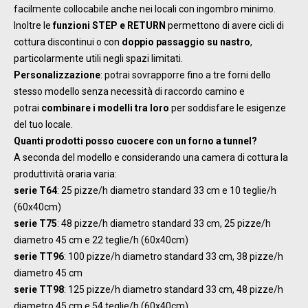
facilmente collocabile anche nei locali con ingombro minimo.
Inoltre le
funzioni STEP e RETURN
permettono di avere cicli di
cottura discontinui o con
doppio passaggio su nastro
,
particolarmente utili negli spazi limitati.
Personalizzazione
: potrai sovrapporre fino a tre forni dello
stesso modello senza necessità di raccordo camino e
potrai
combinare i modelli tra loro
per soddisfare le esigenze
del tuo locale.
Quanti prodotti posso cuocere con un forno a tunnel?
A seconda del modello e considerando una camera di cottura la
produttività oraria varia:
serie T64
: 25 pizze/h diametro standard 33 cm e 10 teglie/h
(60x40cm)
serie T75
: 48 pizze/h diametro standard 33 cm, 25 pizze/h
diametro 45 cm e 22 teglie/h (60x40cm)
serie TT96
: 100 pizze/h diametro standard 33 cm, 38 pizze/h
diametro 45 cm
serie TT98
: 125 pizze/h diametro standard 33 cm, 48 pizze/h
diametro 45 cm e 54 teglie/h (60x40cm)